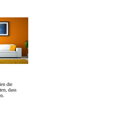
len die
en, dass
en.